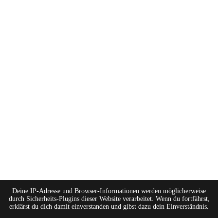
Deine IP-Adresse und Browser-Informationen werden möglicherweise
durch Sicherheits-Plugins dieser Website verarbeitet. Wenn du fortfährst,
erklärst du dich damit einverstanden und gibst dazu dein Einverständnis.